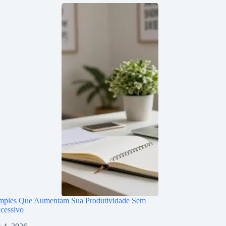
imples Que Aumentam Sua Produtividade Sem
cessivo