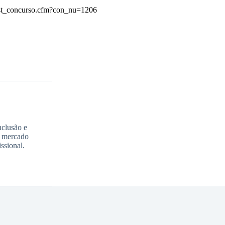
s/lst_concurso.cfm?con_nu=1206
nclusão e
o mercado
ssional.