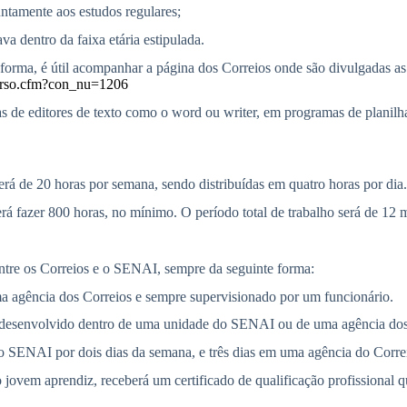
ntamente aos estudos regulares;
a dentro da faixa etária estipulada.
 forma, é útil acompanhar a página dos Correios onde são divulgadas as 
ncurso.cfm?con_nu=1206
as de editores de texto como o word ou writer, em programas de planil
á de 20 horas por semana, sendo distribuídas em quatro horas por dia.
 fazer 800 horas, no mínimo. O período total de trabalho será de 12 m
ntre os Correios e o SENAI, sempre da seguinte forma:
uma agência dos Correios e sempre supervisionado por um funcionário.
ou desenvolvido dentro de uma unidade do SENAI ou de uma agência dos
o SENAI por dois dias da semana, e três dias em uma agência do Corre
 jovem aprendiz, receberá um certificado de qualificação profissional q