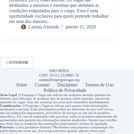
destinadas a meninos e meninas que atendam as
condições estipulados para o cargo. Essa é uma
oportunidade exclusiva para quem pretende trabalhar
em uma das maiores…
Larissa Almeida
janeiro 11, 2026
ANTERIOR
SMO MIDIA
CNPJ: 19.111.212/0001-74
contato@empregoevagas.org
Sobre
Contato
Disclaimer
Termos de Uso
Política de Privacidade
Aviso Legal
: O Emprego e Vagas não solicita em nenhuma situação quantias em
dinheiro para liberação de qualquer tipo de produto sobre emprego, seja jovem
aprendiz ou vagas. Caso isto aconteça nos avise pelo formulário imediatamente.
Considerações
: O Emprego e Vagas se esforça para manter todas informações
atualizadas e precisas. Estas informações podem ser diferentes do que você vê nos
sites de instituições empresariais, provedores de serviços ou um site de produtos
específicos. Em caso de instituições não parceiras, todos os produtos empresariais são
apresentados sem garantia das informações estarem atualizados. Sempre que escolher
sua oferta leia as condições das instituições empresariais e termos de aquisição.
Parcerias
: Como ganhamos dinheiro? Recebemos uma pequena compensação das
publicidades em nosso site, dos nossos parceiros quando alguém efetua uma