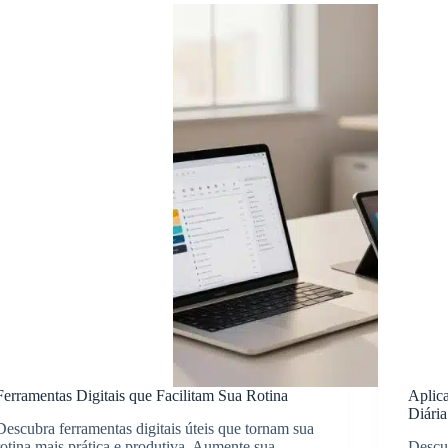
Ferramentas Digitais que Facilitam Sua Rotina
Aplic
Diária
Descubra ferramentas digitais úteis que tornam sua
rotina mais prática e produtiva. Aumente sua
Descu