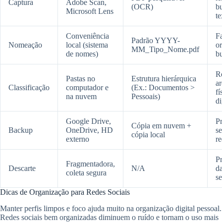
Captura
Adobe Scan,
(OCR)
b
Microsoft Lens
te
Conveniência
Fa
Padrão YYYY-
Nomeação
local (sistema
o
MM_Tipo_Nome.pdf
de nomes)
b
R
Pastas no
Estrutura hierárquica
a
Classificação
computador e
(Ex.: Documentos >
fí
na nuvem
Pessoais)
di
Google Drive,
P
Cópia em nuvem +
Backup
OneDrive, HD
s
cópia local
externo
r
P
Fragmentadora,
Descarte
N/A
d
coleta segura
se
Dicas de Organização para Redes Sociais
Manter perfis limpos e foco ajuda muito na organização digital pessoal.
Redes sociais bem organizadas diminuem o ruído e tornam o uso mais