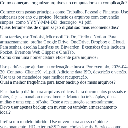
Como começar a organizar arquivos no computador sem complicação?
Comece com pastas principais como Trabalho, Pessoal e Finanças. Use
subpastas por ano ou projeto. Nomeie os arquivos com convenção
simples, como YYYY-MM-DD_descrição_v1.pdf.
Quais ferramentas de organização digital são mais recomendadas?
Para tarefas, use Todoist, Microsoft To Do, Trello e Notion. Para
armazenamento, prefira Google Drive, OneDrive, Dropbox e iCloud.
Para senhas, escolha LastPass ou Bitwarden. Extensões úteis incluem
Pocket, Evernote Web Clipper e OneTab.
Como criar uma nomenclatura eficiente para arquivos?
Use padrões que ajudam na ordenação e busca. Por exemplo, 2026-04-
20_Contrato_ClienteX_v1.pdf. Adicione data ISO, descrição e versão.
Use tags ou metadados para melhor recuperação.
Qual a melhor frequência para fazer backup dos meus arquivos?
Faça backup diário para arquivos críticos. Para documentos pessoais e
fotos, faça semanal ou mensalmente. Mantenha três cópias, duas
mídias e uma cópia off-site. Teste a restauração semestralmente.
Devo usar apenas backup em nuvem ou também armazenamento
local?
Prefira um modelo híbrido. Use nuvem para acesso rápido e
versionamento. HD externo/SSD para cópias locais. Serviços como