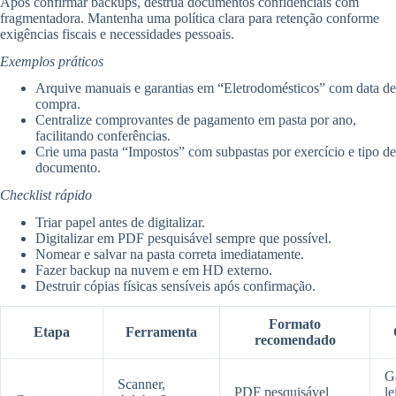
Após confirmar backups, destrua documentos confidenciais com
fragmentadora. Mantenha uma política clara para retenção conforme
exigências fiscais e necessidades pessoais.
Exemplos práticos
Arquive manuais e garantias em “Eletrodomésticos” com data de
compra.
Centralize comprovantes de pagamento em pasta por ano,
facilitando conferências.
Crie uma pasta “Impostos” com subpastas por exercício e tipo de
documento.
Checklist rápido
Triar papel antes de digitalizar.
Digitalizar em PDF pesquisável sempre que possível.
Nomear e salvar na pasta correta imediatamente.
Fazer backup na nuvem e em HD externo.
Destruir cópias físicas sensíveis após confirmação.
Formato
Etapa
Ferramenta
recomendado
Ga
Scanner,
PDF pesquisável
le