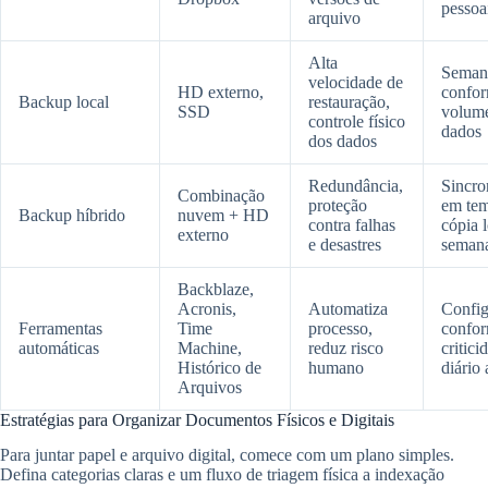
pessoa
arquivo
Alta
Seman
velocidade de
HD externo,
confo
Backup local
restauração,
SSD
volum
controle físico
dados
dos dados
Redundância,
Sincro
Combinação
proteção
em tem
Backup híbrido
nuvem + HD
contra falhas
cópia 
externo
e desastres
seman
Backblaze,
Acronis,
Automatiza
Config
Ferramentas
Time
processo,
confo
automáticas
Machine,
reduz risco
critici
Histórico de
humano
diário
Arquivos
Estratégias para Organizar Documentos Físicos e Digitais
Para juntar papel e arquivo digital, comece com um plano simples.
Defina categorias claras e um fluxo de triagem física a indexação