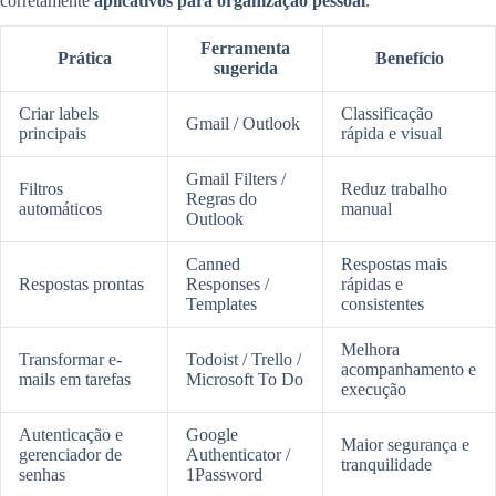
corretamente
aplicativos para organização pessoal
.
Ferramenta
Prática
Benefício
sugerida
Criar labels
Classificação
Gmail / Outlook
principais
rápida e visual
Gmail Filters /
Filtros
Reduz trabalho
Regras do
automáticos
manual
Outlook
Canned
Respostas mais
Respostas prontas
Responses /
rápidas e
Templates
consistentes
Melhora
Transformar e-
Todoist / Trello /
acompanhamento e
mails em tarefas
Microsoft To Do
execução
Autenticação e
Google
Maior segurança e
gerenciador de
Authenticator /
tranquilidade
senhas
1Password