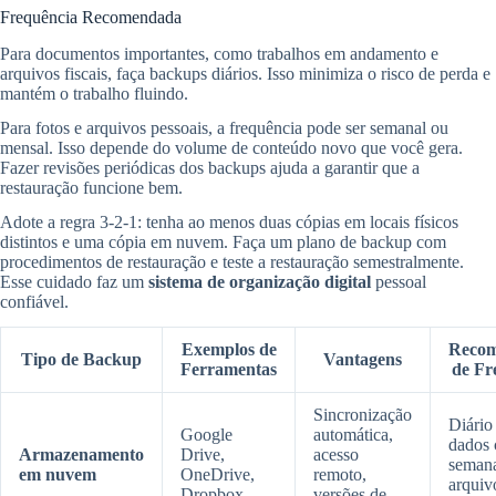
Frequência Recomendada
Para documentos importantes, como trabalhos em andamento e
arquivos fiscais, faça backups diários. Isso minimiza o risco de perda e
mantém o trabalho fluindo.
Para fotos e arquivos pessoais, a frequência pode ser semanal ou
mensal. Isso depende do volume de conteúdo novo que você gera.
Fazer revisões periódicas dos backups ajuda a garantir que a
restauração funcione bem.
Adote a regra 3-2-1: tenha ao menos duas cópias em locais físicos
distintos e uma cópia em nuvem. Faça um plano de backup com
procedimentos de restauração e teste a restauração semestralmente.
Esse cuidado faz um
sistema de organização digital
pessoal
confiável.
Exemplos de
Recom
Tipo de Backup
Vantagens
Ferramentas
de Fr
Sincronização
Diário
Google
automática,
dados c
Armazenamento
Drive,
acesso
semana
em nuvem
OneDrive,
remoto,
arquiv
Dropbox
versões de