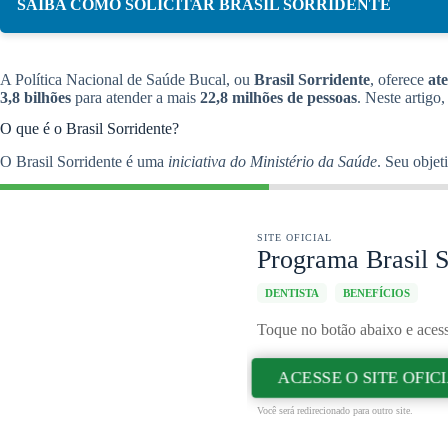
SAIBA COMO SOLICITAR BRASIL SORRIDENTE
A Política Nacional de Saúde Bucal, ou
Brasil Sorridente
, oferece
at
3,8 bilhões
para atender a mais
22,8 milhões de pessoas
. Neste artigo
O que é o Brasil Sorridente?
O Brasil Sorridente é uma
iniciativa do Ministério da Saúde
. Seu objet
SITE OFICIAL
Programa Brasil S
DENTISTA
BENEFÍCIOS
Toque no botão abaixo e acesse
ACESSE O SITE OFIC
Você será redirecionado para outro site.