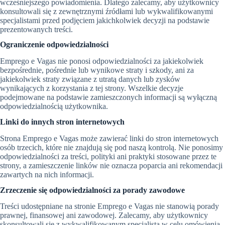
wcześniejszego powiadomienia. Dlatego zalecamy, aby użytkownicy
konsultowali się z zewnętrznymi źródłami lub wykwalifikowanymi
specjalistami przed podjęciem jakichkolwiek decyzji na podstawie
prezentowanych treści.
Ograniczenie odpowiedzialności
Emprego e Vagas nie ponosi odpowiedzialności za jakiekolwiek
bezpośrednie, pośrednie lub wynikowe straty i szkody, ani za
jakiekolwiek straty związane z utratą danych lub zysków
wynikających z korzystania z tej strony. Wszelkie decyzje
podejmowane na podstawie zamieszczonych informacji są wyłączną
odpowiedzialnością użytkownika.
Linki do innych stron internetowych
Strona Emprego e Vagas może zawierać linki do stron internetowych
osób trzecich, które nie znajdują się pod naszą kontrolą. Nie ponosimy
odpowiedzialności za treści, polityki ani praktyki stosowane przez te
strony, a zamieszczenie linków nie oznacza poparcia ani rekomendacji
zawartych na nich informacji.
Zrzeczenie się odpowiedzialności za porady zawodowe
Treści udostępniane na stronie Emprego e Vagas nie stanowią porady
prawnej, finansowej ani zawodowej. Zalecamy, aby użytkownicy
skonsultowali się z wykwalifikowanym specjalistą w celu omówienia