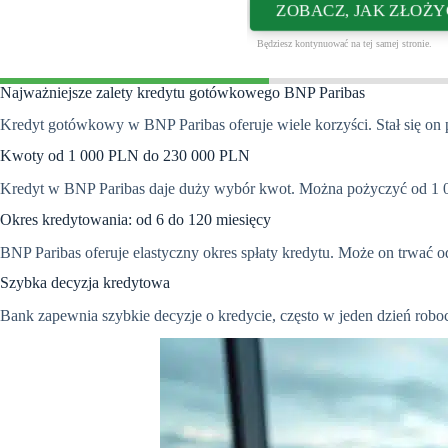
ZOBACZ, JAK ZŁOŻY
Będziesz kontynuować na tej samej stronie.
Najważniejsze zalety kredytu gotówkowego BNP Paribas
Kredyt gotówkowy w BNP Paribas oferuje wiele korzyści. Stał się on 
Kwoty od 1 000 PLN do 230 000 PLN
Kredyt w BNP Paribas daje duży wybór kwot. Można pożyczyć od 1 0
Okres kredytowania: od 6 do 120 miesięcy
BNP Paribas oferuje elastyczny okres spłaty kredytu. Może on trwać o
Szybka decyzja kredytowa
Bank zapewnia szybkie decyzje o kredycie, często w jeden dzień roboc