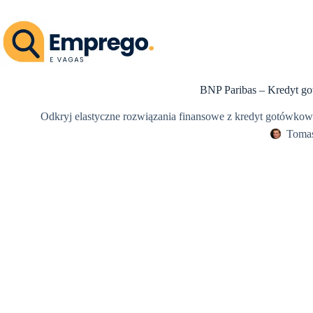
Przejdź
do
treści
BNP Paribas – Kredyt g
Odkryj elastyczne rozwiązania finansowe z kredyt gotówkowy
Tomas