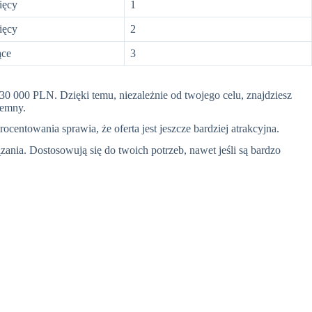
ięcy
1
ięcy
2
ące
3
0 000 PLN. Dzięki temu, niezależnie od twojego celu, znajdziesz
jemny.
centowania sprawia, że oferta jest jeszcze bardziej atrakcyjna.
nia. Dostosowują się do twoich potrzeb, nawet jeśli są bardzo