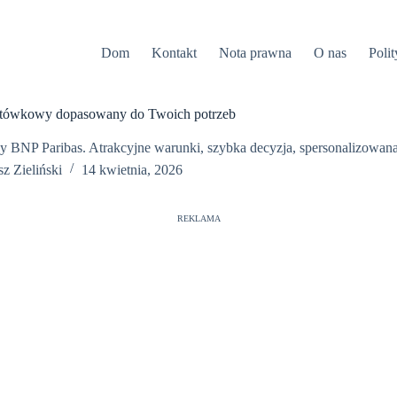
Dom
Kontakt
Nota prawna
O nas
Poli
otówkowy dopasowany do Twoich potrzeb
 BNP Paribas. Atrakcyjne warunki, szybka decyzja, spersonalizowana 
z Zieliński
14 kwietnia, 2026
REKLAMA