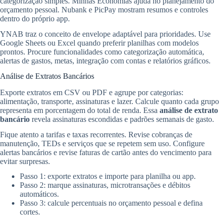
categorização simples. Minhas Economias ajuda no planejamento do
orçamento pessoal. Nubank e PicPay mostram resumos e controles
dentro do próprio app.
YNAB traz o conceito de envelope adaptável para prioridades. Use
Google Sheets ou Excel quando preferir planilhas com modelos
prontos. Procure funcionalidades como categorização automática,
alertas de gastos, metas, integração com contas e relatórios gráficos.
Análise de Extratos Bancários
Exporte extratos em CSV ou PDF e agrupe por categorias:
alimentação, transporte, assinaturas e lazer. Calcule quanto cada grupo
representa em porcentagem do total de renda. Essa
análise de extrato
bancário
revela assinaturas escondidas e padrões semanais de gasto.
Fique atento a tarifas e taxas recorrentes. Revise cobranças de
manutenção, TEDs e serviços que se repetem sem uso. Configure
alertas bancários e revise faturas de cartão antes do vencimento para
evitar surpresas.
Passo 1: exporte extratos e importe para planilha ou app.
Passo 2: marque assinaturas, microtransações e débitos
automáticos.
Passo 3: calcule percentuais no orçamento pessoal e defina
cortes.