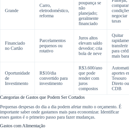
Planejar,
poupança se
Carro,
comparar
não
Grande
eletrodoméstico,
condiçõe
planejado;
reforma
negociar
geralmente
taxas
financiado
Quitar
Juros altos
Parcelamentos
rapidame
Financiado
elevam saldo
pequenos ou
transferir
no Cartão
devedor; cria
rotativo
para créd
bola de neve
mais bara
R$3.600/ano
Automati
Oportunidade
R$10/dia
que pode
aportes 
de
convertido para
render com
Tesouro
Investimento
investimento
juros
Direto ou
compostos
CDB
Categorias de Gastos que Podem Ser Cortados
Pequenas despesas do dia a dia podem afetar muito o orçamento. É
importante saber onde gastamos mais para economizar. Identificar
esses gastos é o primeiro passo para fazer mudanças.
Gastos com Alimentação