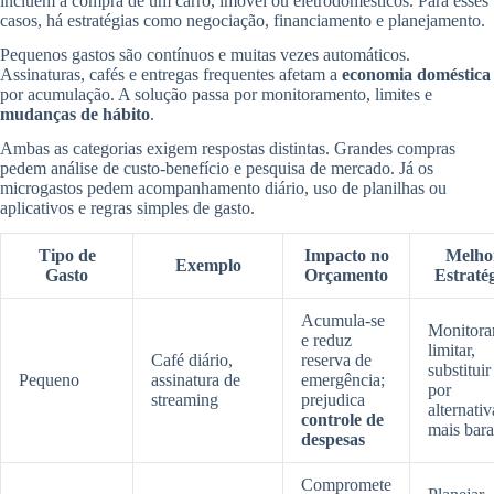
incluem a compra de um carro, imóvel ou eletrodomésticos. Para esses
casos, há estratégias como negociação, financiamento e planejamento.
Pequenos gastos são contínuos e muitas vezes automáticos.
Assinaturas, cafés e entregas frequentes afetam a
economia doméstica
por acumulação. A solução passa por monitoramento, limites e
mudanças de hábito
.
Ambas as categorias exigem respostas distintas. Grandes compras
pedem análise de custo-benefício e pesquisa de mercado. Já os
microgastos pedem acompanhamento diário, uso de planilhas ou
aplicativos e regras simples de gasto.
Tipo de
Impacto no
Melho
Exemplo
Gasto
Orçamento
Estraté
Acumula-se
Monitorar
e reduz
limitar,
Café diário,
reserva de
substituir
Pequeno
assinatura de
emergência;
por
streaming
prejudica
alternativ
controle de
mais bara
despesas
Compromete