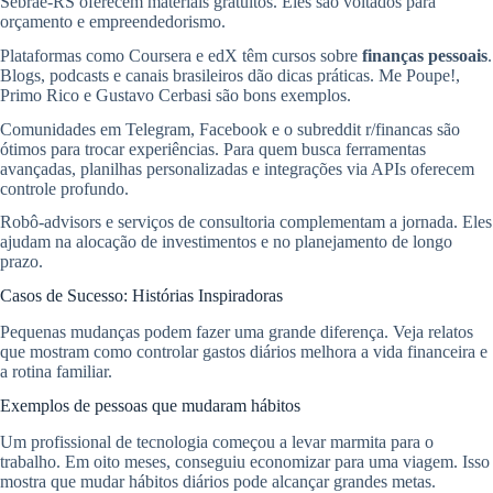
Sebrae-RS oferecem materiais gratuitos. Eles são voltados para
orçamento e empreendedorismo.
Plataformas como Coursera e edX têm cursos sobre
finanças pessoais
.
Blogs, podcasts e canais brasileiros dão dicas práticas. Me Poupe!,
Primo Rico e Gustavo Cerbasi são bons exemplos.
Comunidades em Telegram, Facebook e o subreddit r/financas são
ótimos para trocar experiências. Para quem busca ferramentas
avançadas, planilhas personalizadas e integrações via APIs oferecem
controle profundo.
Robô-advisors e serviços de consultoria complementam a jornada. Eles
ajudam na alocação de investimentos e no planejamento de longo
prazo.
Casos de Sucesso: Histórias Inspiradoras
Pequenas mudanças podem fazer uma grande diferença. Veja relatos
que mostram como controlar gastos diários melhora a vida financeira e
a rotina familiar.
Exemplos de pessoas que mudaram hábitos
Um profissional de tecnologia começou a levar marmita para o
trabalho. Em oito meses, conseguiu economizar para uma viagem. Isso
mostra que mudar hábitos diários pode alcançar grandes metas.