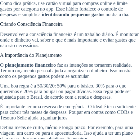
Como dica prática, use cartão virtual para compras online e limite
gastos por categoria no app. Esse hábito fortalece o controle de
despesas e simplifica
identificando pequenos gastos
no dia a dia.
Criando Consciência Financeira
Desenvolver a consciência financeira é um trabalho diário. É monitorar
onde o dinheiro vai, saber o que é mais importante e evitar gastos que
não são necessários.
A Importância do Planejamento
O
planejamento financeiro
faz as intenções se tornarem realidade.
Ter um orçamento pessoal ajuda a organizar o dinheiro. Isso mostra
como os pequenos gastos podem se acumular.
Uma boa regra é a 50/30/20: 50% para o básico, 30% para o que
queremos e 20% para poupar ou pagar dívidas. Essa regra pode ser
ajustada para o Brasil, de acordo com a renda e despesas.
É importante ter uma reserva de emergência. O ideal é ter o suficiente
para cobrir três meses de despesas. Poupar em contas como CDBs e
Tesouro Selic ajuda a ganhar juros.
Defina metas de curto, médio e longo prazo. Por exemplo, para uma
viagem, um carro ou para a aposentadoria. Isso ajuda a ter um plano
claro para alcançar seus objetivos financeiros.