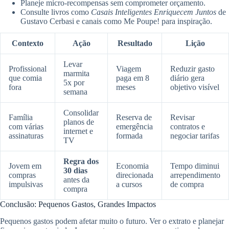
Planeje micro-recompensas sem comprometer orçamento.
Consulte livros como
Casais Inteligentes Enriquecem Juntos
de
Gustavo Cerbasi e canais como Me Poupe! para inspiração.
Contexto
Ação
Resultado
Lição
Levar
Profissional
Viagem
Reduzir gasto
marmita
que comia
paga em 8
diário gera
5x por
fora
meses
objetivo visível
semana
Consolidar
Família
Reserva de
Revisar
planos de
com várias
emergência
contratos e
internet e
assinaturas
formada
negociar tarifas
TV
Regra dos
Jovem em
Economia
Tempo diminui
30 dias
compras
direcionada
arrependimento
antes da
impulsivas
a cursos
de compra
compra
Conclusão: Pequenos Gastos, Grandes Impactos
Pequenos gastos podem afetar muito o futuro. Ver o extrato e planejar