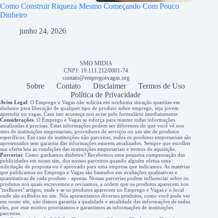
Como Construir Riqueza Mesmo Começando Com Pouco
Dinheiro
junho 24, 2026
SMO MIDIA
CNPJ: 19.111.212/0001-74
contato@empregoevagas.org
Sobre
Contato
Disclaimer
Termos de Uso
Política de Privacidade
Aviso Legal
: O Emprego e Vagas não solicita em nenhuma situação quantias em
dinheiro para liberação de qualquer tipo de produto sobre emprego, seja jovem
aprendiz ou vagas. Caso isto aconteça nos avise pelo formulário imediatamente.
Considerações
: O Emprego e Vagas se esforça para manter todas informações
atualizadas e precisas. Estas informações podem ser diferentes do que você vê nos
sites de instituições empresariais, provedores de serviços ou um site de produtos
específicos. Em caso de instituições não parceiras, todos os produtos empresariais são
apresentados sem garantia das informações estarem atualizados. Sempre que escolher
sua oferta leia as condições das instituições empresariais e termos de aquisição.
Parcerias
: Como ganhamos dinheiro? Recebemos uma pequena compensação das
publicidades em nosso site, dos nossos parceiros quando alguém efetua uma
solicitação de proposta ou é aprovado para uma empresa que indicamos. As matérias
que publicamos no Emprego e Vagas são baseados em avaliações qualitativas e
quantitativas de cada produto - apenas. Nossas parcerias podem influenciar sobre os
produtos nos quais escrevemos e revisamos, a ordem que os produtos aparecem nos
"melhores" artigos, onde e se os produtos aparecem no Emprego e Vagas e o local
onde são exibidos no site. Nós apresentamos diversos produtos, como você pode ver
em nosso site, não damos garantia a qualidade e atualidade das informações de todos
eles, por esse motivo priorizamos e garantimos as informações de instituições
parceiras.