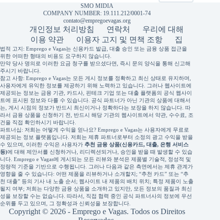
SMO MIDIA
COMPANY NUMBER: 19.111.212/0001-74
contato@empregoevagas.org
개인정보 처리방침
연락처
우리에 대해
이용 약관
이용자 고지 및 면책 조항
집
법적 고지: Emprego e Vagas는 신용카드 발급, 대출 승인 또는 금융 상품 접근을
위한 어떠한 형태의 비용도 요구하지 않습니다.
만약 당사 명의로 이러한 요금 청구를 받으셨다면, 즉시 문의 양식을 통해 신고해
주시기 바랍니다.
참고 사항: Emprego e Vagas는 모든 게시 정보를 정확하고 최신 상태로 유지하며,
사용자에게 유익한 정보를 제공하기 위해 노력하고 있습니다. 그러나 웹사이트에
제공되는 정보는 금융 기관, 카드사, 핀테크 기업 또는 대출 플랫폼의 공식 웹사이
트에 표시된 정보와 다를 수 있습니다. 공식 파트너가 아닌 기관의 상품에 대해서
는, 게시 시점의 정보가 반드시 최신이거나 정확하다는 보장을 하지 않습니다. 따
라서 금융 상품을 신청하기 전, 반드시 해당 기관의 웹사이트에서 약관, 수수료, 조
건을 직접 확인하시기 바랍니다.
파트너십: 저희는 어떻게 수익을 얻나요? Emprego e Vagas는 사용자에게 무료로
제공되는 정보 플랫폼입니다. 저희는 제휴 파트너로부터 소정의 광고 수익을 받을
수 있으며, 이러한 수익은 사용자가
추천 금융 상품(신용카드, 대출, 은행 서비스
등)
에 대해 제안서를 신청하거나, 리디렉션되거나, 승인을 받을 때 발생할 수 있습
니다. Emprego e Vagas에 게시되는 모든 리뷰와 분석은 제품별 기술적, 정성적 및
정량적 기준을 기반으로 수행됩니다. 그러나 다음과 같은 측면에서는 제휴 관계가
영향을 줄 수 있습니다: 어떤 제품을 리뷰하거나 소개할지; “추천 카드” 또는 “추
천 대출” 등의 기사 내 노출 순서; 웹사이트 내 제품의 배치 위치; 특정 제품이 노출
될지 여부; 저희는 다양한 금융 상품을 소개하고 있지만, 모든 정보의 품질과 최신
성을 보장할 수는 없습니다. 따라서, 직접 협력 중인 공식 파트너사의 정보에 우선
순위를 두고 있으며, 그 정확성과 신뢰성을 보장합니다.
Copyright © 2026 - Emprego e Vagas. Todos os Direitos