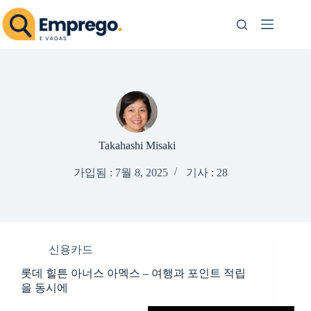
본
문
으
로
건
너
뛰
기
Takahashi Misaki
가입됨 : 7월 8, 2025
기사 : 28
신용카드
롯데 힐튼 아너스 아멕스 – 여행과 포인트 적립
을 동시에