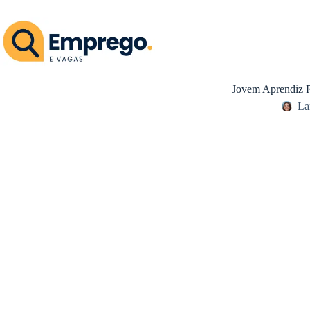
Pular
para
o
conteúdo
Jovem Aprendiz Ri
La