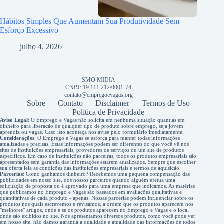
Hábitos Simples Que Aumentam Sua Produtividade Sem
Esforço Excessivo
julho 4, 2026
SMO MIDIA
CNPJ: 19.111.212/0001-74
contato@empregoevagas.org
Sobre
Contato
Disclaimer
Termos de Uso
Política de Privacidade
Aviso Legal
: O Emprego e Vagas não solicita em nenhuma situação quantias em
dinheiro para liberação de qualquer tipo de produto sobre emprego, seja jovem
aprendiz ou vagas. Caso isto aconteça nos avise pelo formulário imediatamente.
Considerações
: O Emprego e Vagas se esforça para manter todas informações
atualizadas e precisas. Estas informações podem ser diferentes do que você vê nos
sites de instituições empresariais, provedores de serviços ou um site de produtos
específicos. Em caso de instituições não parceiras, todos os produtos empresariais são
apresentados sem garantia das informações estarem atualizados. Sempre que escolher
sua oferta leia as condições das instituições empresariais e termos de aquisição.
Parcerias
: Como ganhamos dinheiro? Recebemos uma pequena compensação das
publicidades em nosso site, dos nossos parceiros quando alguém efetua uma
solicitação de proposta ou é aprovado para uma empresa que indicamos. As matérias
que publicamos no Emprego e Vagas são baseados em avaliações qualitativas e
quantitativas de cada produto - apenas. Nossas parcerias podem influenciar sobre os
produtos nos quais escrevemos e revisamos, a ordem que os produtos aparecem nos
"melhores" artigos, onde e se os produtos aparecem no Emprego e Vagas e o local
onde são exibidos no site. Nós apresentamos diversos produtos, como você pode ver
em nosso site, não damos garantia a qualidade e atualidade das informações de todos