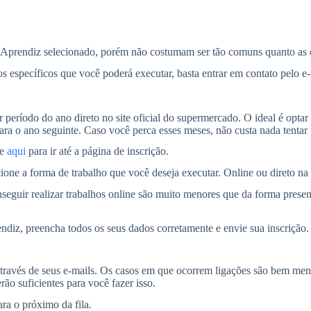
Aprendiz selecionado, porém não costumam ser tão comuns quanto as c
s específicos que você poderá executar, basta entrar em contato pelo e-m
 período do ano direto no site oficial do supermercado. O ideal é optar
ra o ano seguinte. Caso você perca esses meses, não custa nada tentar f
ue
aqui
para ir até a página de inscrição.
lecione a forma de trabalho que você deseja executar. Online ou direto na
guir realizar trabalhos online são muito menores que da forma presenci
diz, preencha todos os seus dados corretamente e envie sua inscrição.
ravés de seus e-mails. Os casos em que ocorrem ligações são bem menor
ão suficientes para você fazer isso.
ra o próximo da fila.