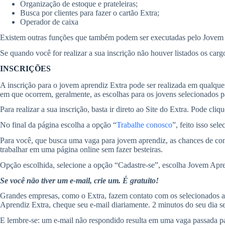
Organização de estoque e prateleiras;
Busca por clientes para fazer o cartão Extra;
Operador de caixa
Existem outras funções que também podem ser executadas pelo Jovem 
Se quando você for realizar a sua inscrição não houver listados os cargo
INSCRIÇÕES
A inscrição para o jovem aprendiz Extra pode ser realizada em qualquer
em que ocorrem, geralmente, as escolhas para os jovens selecionados pa
Para realizar a sua inscrição, basta ir direto ao Site do Extra. Pode cliq
No final da página escolha a opção “
Trabalhe conosco
”, feito isso se
Para você, que busca uma vaga para jovem aprendiz, as chances de conse
trabalhar em uma página online sem fazer besteiras.
Opção escolhida, selecione a opção “Cadastre-se”, escolha Jovem Apren
Se você não tiver um e-mail, crie um. É gratuito!
Grandes empresas, como o Extra, fazem contato com os selecionados at
Aprendiz Extra, cheque seu e-mail diariamente. 2 minutos do seu dia ser
E lembre-se: um e-mail não respondido resulta em uma vaga passada pa