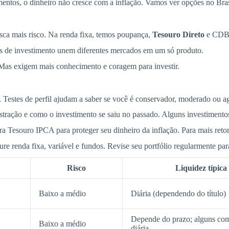
mentos, o dinheiro não cresce com a inflação. Vamos ver opções no Bra
sca mais risco. Na renda fixa, temos poupança,
Tesouro Direto
e CDBs.
s de investimento unem diferentes mercados em um só produto.
. Mas exigem mais conhecimento e coragem para investir.
 Testes de perfil ajudam a saber se você é conservador, moderado ou ag
inistração e como o investimento se saiu no passado. Alguns investime
ra Tesouro IPCA para proteger seu dinheiro da inflação. Para mais retor
 renda fixa, variável e fundos. Revise seu portfólio regularmente para 
Risco
Liquidez típica
Baixo a médio
Diária (dependendo do título)
Depende do prazo; alguns c
Baixo a médio
diária