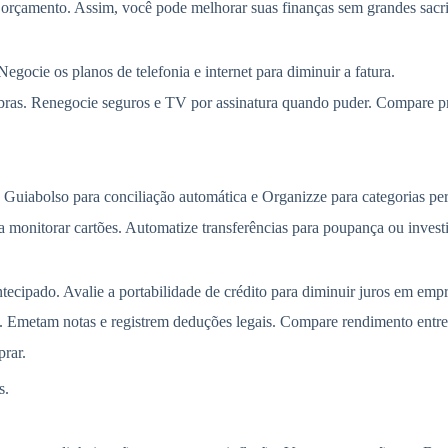
rçamento. Assim, você pode melhorar suas finanças sem grandes sacrif
Negocie os planos de telefonia e internet para diminuir a fatura.
 sobras. Renegocie seguros e TV por assinatura quando puder. Compare 
 Guiabolso para conciliação automática e Organizze para categorias per
a monitorar cartões. Automatize transferências para poupança ou inve
ecipado. Avalie a portabilidade de crédito para diminuir juros em empr
. Emetam notas e registrem deduções legais. Compare rendimento entr
rar.
s.