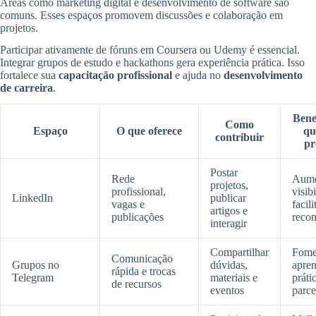
Áreas como marketing digital e desenvolvimento de software são
comuns. Esses espaços promovem discussões e colaboração em
projetos.
Participar ativamente de fóruns em Coursera ou Udemy é essencial.
Integrar grupos de estudo e hackathons gera experiência prática. Isso
fortalece sua
capacitação profissional
e ajuda no
desenvolvimento
de carreira
.
Bene
Como
Espaço
O que oferece
qu
contribuir
pr
Postar
Rede
Aume
projetos,
profissional,
visib
LinkedIn
publicar
vagas e
facili
artigos e
publicações
reco
interagir
Compartilhar
Fome
Comunicação
Grupos no
dúvidas,
apre
rápida e trocas
Telegram
materiais e
práti
de recursos
eventos
parce