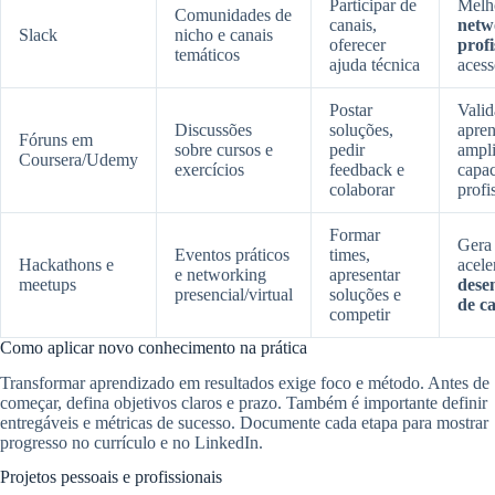
Participar de
Melh
Comunidades de
canais,
netw
Slack
nicho e canais
oferecer
profi
temáticos
ajuda técnica
acess
Postar
Valid
Discussões
soluções,
apren
Fóruns em
sobre cursos e
pedir
ampl
Coursera/Udemy
exercícios
feedback e
capac
colaborar
profi
Formar
Gera 
Eventos práticos
times,
Hackathons e
acele
e networking
apresentar
meetups
dese
presencial/virtual
soluções e
de c
competir
Como aplicar novo conhecimento na prática
Transformar aprendizado em resultados exige foco e método. Antes de
começar, defina objetivos claros e prazo. Também é importante definir
entregáveis e métricas de sucesso. Documente cada etapa para mostrar
progresso no currículo e no LinkedIn.
Projetos pessoais e profissionais