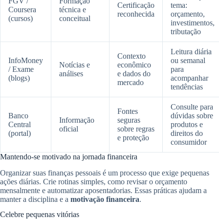
FGV /
Formação
Certificação
tema:
Coursera
técnica e
reconhecida
orçamento,
(cursos)
conceitual
investimentos,
tributação
Leitura diária
Contexto
InfoMoney
ou semanal
Notícias e
econômico
/ Exame
para
análises
e dados do
(blogs)
acompanhar
mercado
tendências
Consulte para
Fontes
Banco
dúvidas sobre
Informação
seguras
Central
produtos e
oficial
sobre regras
(portal)
direitos do
e proteção
consumidor
Mantendo-se motivado na jornada financeira
Organizar suas finanças pessoais é um processo que exige pequenas
ações diárias. Crie rotinas simples, como revisar o orçamento
mensalmente e automatizar aposentadorias. Essas práticas ajudam a
manter a disciplina e a
motivação financeira
.
Celebre pequenas vitórias