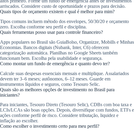
altos primeiro. Forme um fundo de emergência antes de investimentos
arriscados. Considere custo de oportunidade e prazos para decisão.
Quais tipos de orçamento existem e qual é melhor para mim?
Tipos comuns incluem método dos envelopes, 50/30/20 e orçamento
zero. Escolha conforme seu perfil e disciplina.
Quais ferramentas posso usar para controle financeiro?
Apps populares no Brasil são GuiaBolso, Organizze, Mobills e Minhas
Economias. Bancos digitais (Nubank, Inter, C6) oferecem
categorização automática. Planilhas no Google Sheets também
funcionam bem. Escolha pela usabilidade e segurança.
Como montar um fundo de emergência e quanto devo ter?
Calcule suas despesas essenciais mensais e multiplique. Assalariados
devem ter 3–6 meses; autônomos, 6–12 meses. Guarde em
instrumentos líquidos e seguros, como Tesouro Selic.
Quais são as melhores opções de investimento no Brasil para
iniciantes?
Para iniciantes, Tesouro Direto (Tesouro Selic), CDBs com boa taxa e
LCIs/LCAs são boas opções. Depois, diversifique com fundos, ETFs e
ações conforme perfil de risco. Considere tributação, liquidez e
inflação ao escolher.
Como escolher o investimento certo para meu perfil?