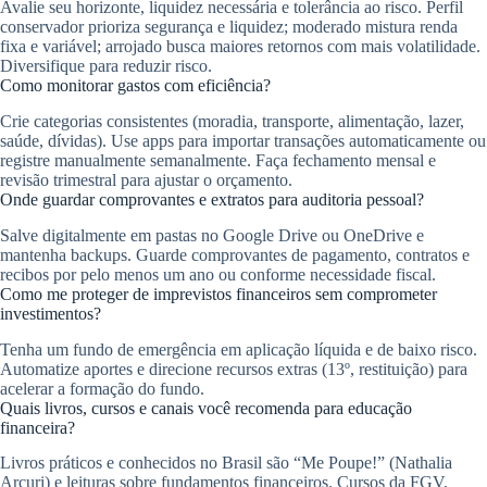
Avalie seu horizonte, liquidez necessária e tolerância ao risco. Perfil
conservador prioriza segurança e liquidez; moderado mistura renda
fixa e variável; arrojado busca maiores retornos com mais volatilidade.
Diversifique para reduzir risco.
Como monitorar gastos com eficiência?
Crie categorias consistentes (moradia, transporte, alimentação, lazer,
saúde, dívidas). Use apps para importar transações automaticamente ou
registre manualmente semanalmente. Faça fechamento mensal e
revisão trimestral para ajustar o orçamento.
Onde guardar comprovantes e extratos para auditoria pessoal?
Salve digitalmente em pastas no Google Drive ou OneDrive e
mantenha backups. Guarde comprovantes de pagamento, contratos e
recibos por pelo menos um ano ou conforme necessidade fiscal.
Como me proteger de imprevistos financeiros sem comprometer
investimentos?
Tenha um fundo de emergência em aplicação líquida e de baixo risco.
Automatize aportes e direcione recursos extras (13º, restituição) para
acelerar a formação do fundo.
Quais livros, cursos e canais você recomenda para educação
financeira?
Livros práticos e conhecidos no Brasil são “Me Poupe!” (Nathalia
Arcuri) e leituras sobre fundamentos financeiros. Cursos da FGV,