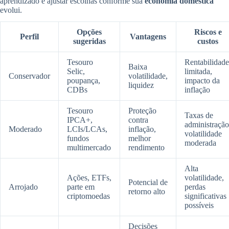
aprendizado e ajustar escolhas conforme sua
economia doméstica
evolui.
Opções
Riscos e
Perfil
Vantagens
sugeridas
custos
Tesouro
Rentabilidade
Baixa
Selic,
limitada,
Conservador
volatilidade,
poupança,
impacto da
liquidez
CDBs
inflação
Tesouro
Proteção
Taxas de
IPCA+,
contra
administração
Moderado
LCIs/LCAs,
inflação,
volatilidade
fundos
melhor
moderada
multimercado
rendimento
Alta
Ações, ETFs,
volatilidade,
Potencial de
Arrojado
parte em
perdas
retorno alto
criptomoedas
significativas
possíveis
Decisões