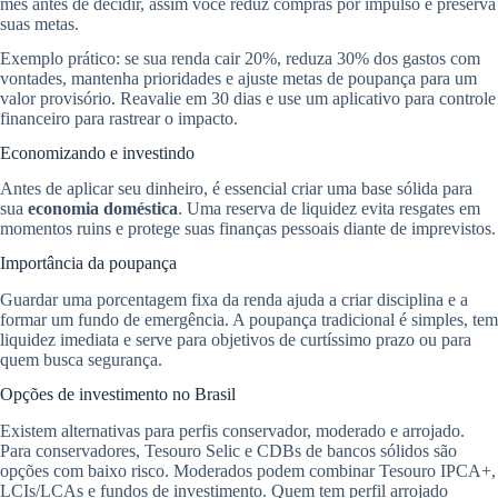
mês antes de decidir, assim você reduz compras por impulso e preserva
suas metas.
Exemplo prático: se sua renda cair 20%, reduza 30% dos gastos com
vontades, mantenha prioridades e ajuste metas de poupança para um
valor provisório. Reavalie em 30 dias e use um aplicativo para controle
financeiro para rastrear o impacto.
Economizando e investindo
Antes de aplicar seu dinheiro, é essencial criar uma base sólida para
sua
economia doméstica
. Uma reserva de liquidez evita resgates em
momentos ruins e protege suas finanças pessoais diante de imprevistos.
Importância da poupança
Guardar uma porcentagem fixa da renda ajuda a criar disciplina e a
formar um fundo de emergência. A poupança tradicional é simples, tem
liquidez imediata e serve para objetivos de curtíssimo prazo ou para
quem busca segurança.
Opções de investimento no Brasil
Existem alternativas para perfis conservador, moderado e arrojado.
Para conservadores, Tesouro Selic e CDBs de bancos sólidos são
opções com baixo risco. Moderados podem combinar Tesouro IPCA+,
LCIs/LCAs e fundos de investimento. Quem tem perfil arrojado