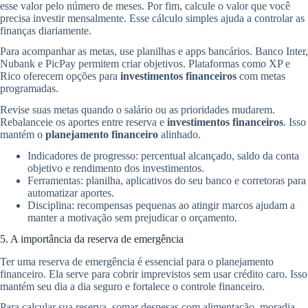
esse valor pelo número de meses. Por fim, calcule o valor que você
precisa investir mensalmente. Esse cálculo simples ajuda a controlar as
finanças diariamente.
Para acompanhar as metas, use planilhas e apps bancários. Banco Inter,
Nubank e PicPay permitem criar objetivos. Plataformas como XP e
Rico oferecem opções para
investimentos financeiros
com metas
programadas.
Revise suas metas quando o salário ou as prioridades mudarem.
Rebalanceie os aportes entre reserva e
investimentos financeiros
. Isso
mantém o
planejamento financeiro
alinhado.
Indicadores de progresso: percentual alcançado, saldo da conta
objetivo e rendimento dos investimentos.
Ferramentas: planilha, aplicativos do seu banco e corretoras para
automatizar aportes.
Disciplina: recompensas pequenas ao atingir marcos ajudam a
manter a motivação sem prejudicar o orçamento.
5. A importância da reserva de emergência
Ter uma reserva de emergência é essencial para o planejamento
financeiro. Ela serve para cobrir imprevistos sem usar crédito caro. Isso
mantém seu dia a dia seguro e fortalece o controle financeiro.
Para calcular sua reserva, somar despesas com alimentação, moradia,