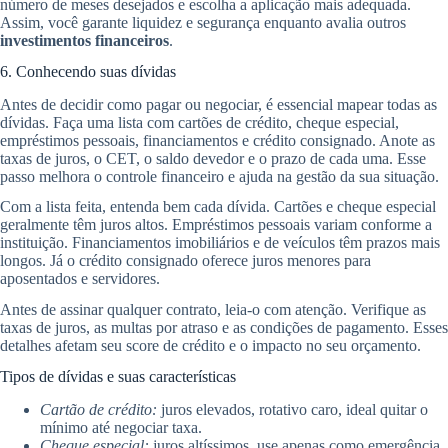
número de meses desejados e escolha a aplicação mais adequada.
Assim, você garante liquidez e segurança enquanto avalia outros
investimentos financeiros
.
6. Conhecendo suas dívidas
Antes de decidir como pagar ou negociar, é essencial mapear todas as
dívidas. Faça uma lista com cartões de crédito, cheque especial,
empréstimos pessoais, financiamentos e crédito consignado. Anote as
taxas de juros, o CET, o saldo devedor e o prazo de cada uma. Esse
passo melhora o controle financeiro e ajuda na gestão da sua situação.
Com a lista feita, entenda bem cada dívida. Cartões e cheque especial
geralmente têm juros altos. Empréstimos pessoais variam conforme a
instituição. Financiamentos imobiliários e de veículos têm prazos mais
longos. Já o crédito consignado oferece juros menores para
aposentados e servidores.
Antes de assinar qualquer contrato, leia-o com atenção. Verifique as
taxas de juros, as multas por atraso e as condições de pagamento. Esses
detalhes afetam seu score de crédito e o impacto no seu orçamento.
Tipos de dívidas e suas características
Cartão de crédito:
juros elevados, rotativo caro, ideal quitar o
mínimo até negociar taxa.
Cheque especial:
juros altíssimos, use apenas como emergência