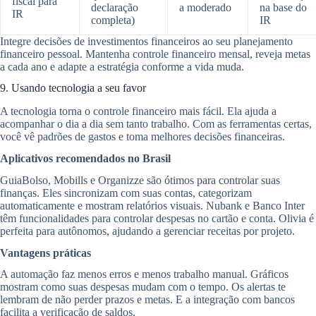
fiscal para
declaração
a moderado
na base do
IR
completa)
IR
Integre decisões de investimentos financeiros ao seu planejamento
financeiro pessoal. Mantenha controle financeiro mensal, reveja metas
a cada ano e adapte a estratégia conforme a vida muda.
9. Usando tecnologia a seu favor
A tecnologia torna o controle financeiro mais fácil. Ela ajuda a
acompanhar o dia a dia sem tanto trabalho. Com as ferramentas certas,
você vê padrões de gastos e toma melhores decisões financeiras.
Aplicativos recomendados no Brasil
GuiaBolso, Mobills e Organizze são ótimos para controlar suas
finanças. Eles sincronizam com suas contas, categorizam
automaticamente e mostram relatórios visuais. Nubank e Banco Inter
têm funcionalidades para controlar despesas no cartão e conta. Olivia é
perfeita para autônomos, ajudando a gerenciar receitas por projeto.
Vantagens práticas
A automação faz menos erros e menos trabalho manual. Gráficos
mostram como suas despesas mudam com o tempo. Os alertas te
lembram de não perder prazos e metas. E a integração com bancos
facilita a verificação de saldos.