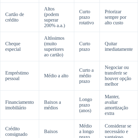
Altos
Curto
Priorizar
Cartão de
(podem
prazo
sempre por
crédito
superar
rotativo
alto custo
200% a.a.)
Altíssimos
Cheque
(muito
Curto
Quitar
especial
superiores
prazo
imediatamente
ao cartão)
Negociar ou
Curto a
Empréstimo
transferir se
Médio a alto
médio
pessoal
houver opção
prazo
melhor
Manter,
Longo
Financiamento
Baixos a
avaliar
prazo
imobiliário
médios
amortização
(anos)
extra
Médio
Considerar se
Crédito
Baixos
a longo
necessário e
consignado
prazo
vantajoso