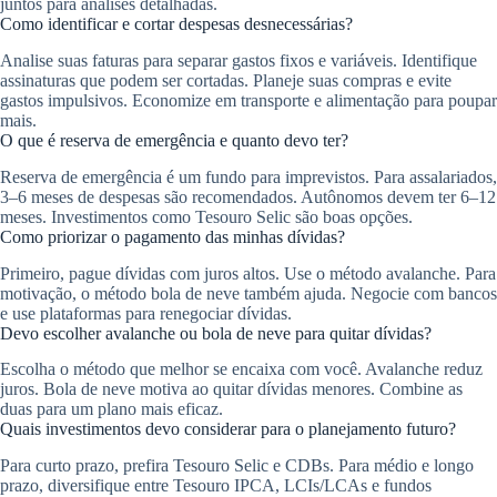
juntos para análises detalhadas.
Como identificar e cortar despesas desnecessárias?
Analise suas faturas para separar gastos fixos e variáveis. Identifique
assinaturas que podem ser cortadas. Planeje suas compras e evite
gastos impulsivos. Economize em transporte e alimentação para poupar
mais.
O que é reserva de emergência e quanto devo ter?
Reserva de emergência é um fundo para imprevistos. Para assalariados,
3–6 meses de despesas são recomendados. Autônomos devem ter 6–12
meses. Investimentos como Tesouro Selic são boas opções.
Como priorizar o pagamento das minhas dívidas?
Primeiro, pague dívidas com juros altos. Use o método avalanche. Para
motivação, o método bola de neve também ajuda. Negocie com bancos
e use plataformas para renegociar dívidas.
Devo escolher avalanche ou bola de neve para quitar dívidas?
Escolha o método que melhor se encaixa com você. Avalanche reduz
juros. Bola de neve motiva ao quitar dívidas menores. Combine as
duas para um plano mais eficaz.
Quais investimentos devo considerar para o planejamento futuro?
Para curto prazo, prefira Tesouro Selic e CDBs. Para médio e longo
prazo, diversifique entre Tesouro IPCA, LCIs/LCAs e fundos