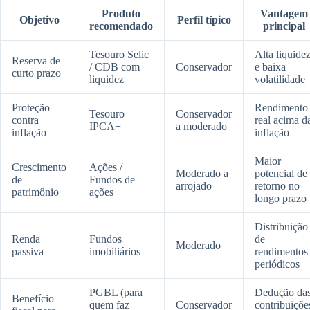
Produto
Vantagem
Objetivo
Perfil típico
recomendado
principal
Tesouro Selic
Alta liquide
Reserva de
/ CDB com
Conservador
e baixa
curto prazo
liquidez
volatilidade
Proteção
Rendimento
Tesouro
Conservador
contra
real acima d
IPCA+
a moderado
inflação
inflação
Maior
Crescimento
Ações /
Moderado a
potencial de
de
Fundos de
arrojado
retorno no
patrimônio
ações
longo prazo
Distribuição
Renda
Fundos
de
Moderado
passiva
imobiliários
rendimentos
periódicos
PGBL (para
Dedução da
Benefício
quem faz
Conservador
contribuiçõe