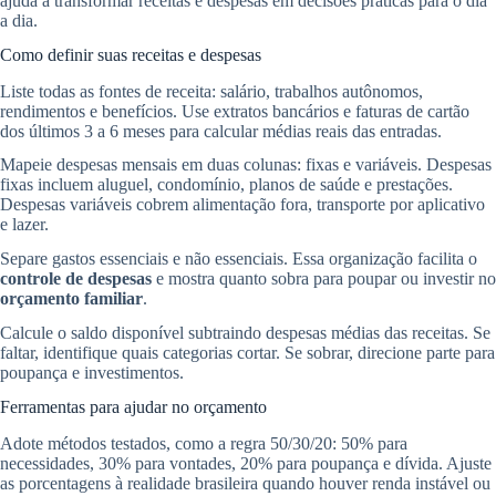
ajuda a transformar receitas e despesas em decisões práticas para o dia
a dia.
Como definir suas receitas e despesas
Liste todas as fontes de receita: salário, trabalhos autônomos,
rendimentos e benefícios. Use extratos bancários e faturas de cartão
dos últimos 3 a 6 meses para calcular médias reais das entradas.
Mapeie despesas mensais em duas colunas: fixas e variáveis. Despesas
fixas incluem aluguel, condomínio, planos de saúde e prestações.
Despesas variáveis cobrem alimentação fora, transporte por aplicativo
e lazer.
Separe gastos essenciais e não essenciais. Essa organização facilita o
controle de despesas
e mostra quanto sobra para poupar ou investir no
orçamento familiar
.
Calcule o saldo disponível subtraindo despesas médias das receitas. Se
faltar, identifique quais categorias cortar. Se sobrar, direcione parte para
poupança e investimentos.
Ferramentas para ajudar no orçamento
Adote métodos testados, como a regra 50/30/20: 50% para
necessidades, 30% para vontades, 20% para poupança e dívida. Ajuste
as porcentagens à realidade brasileira quando houver renda instável ou