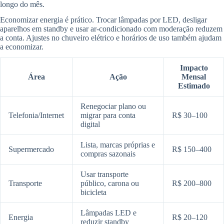
longo do mês.
Economizar energia é prático. Trocar lâmpadas por LED, desligar
aparelhos em standby e usar ar-condicionado com moderação reduzem
a conta. Ajustes no chuveiro elétrico e horários de uso também ajudam
a economizar.
Impacto
Área
Ação
Mensal
Estimado
Renegociar plano ou
Telefonia/Internet
migrar para conta
R$ 30–100
digital
Lista, marcas próprias e
Supermercado
R$ 150–400
compras sazonais
Usar transporte
Transporte
público, carona ou
R$ 200–800
bicicleta
Lâmpadas LED e
Energia
R$ 20–120
reduzir standby