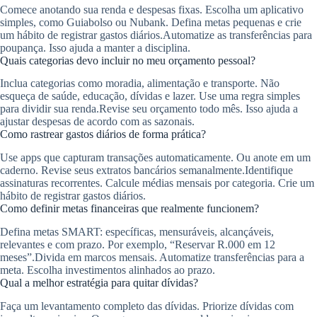
Comece anotando sua renda e despesas fixas. Escolha um aplicativo
simples, como Guiabolso ou Nubank. Defina metas pequenas e crie
um hábito de registrar gastos diários.Automatize as transferências para
poupança. Isso ajuda a manter a disciplina.
Quais categorias devo incluir no meu orçamento pessoal?
Inclua categorias como moradia, alimentação e transporte. Não
esqueça de saúde, educação, dívidas e lazer. Use uma regra simples
para dividir sua renda.Revise seu orçamento todo mês. Isso ajuda a
ajustar despesas de acordo com as sazonais.
Como rastrear gastos diários de forma prática?
Use apps que capturam transações automaticamente. Ou anote em um
caderno. Revise seus extratos bancários semanalmente.Identifique
assinaturas recorrentes. Calcule médias mensais por categoria. Crie um
hábito de registrar gastos diários.
Como definir metas financeiras que realmente funcionem?
Defina metas SMART: específicas, mensuráveis, alcançáveis,
relevantes e com prazo. Por exemplo, “Reservar R.000 em 12
meses”.Divida em marcos mensais. Automatize transferências para a
meta. Escolha investimentos alinhados ao prazo.
Qual a melhor estratégia para quitar dívidas?
Faça um levantamento completo das dívidas. Priorize dívidas com