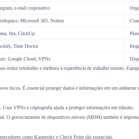
legram, e-mail corporativo
Orga
rkspace, Microsoft 365, Notion
Coau
ana, Jira, ClickUp
Plan
ockify, Time Doctor
Regi
re, Google Cloud, VPNs
Disp
Isso reduz retrabalho e melhora a experiência de trabalho remoto. Equip
vos riscos. É essencial proteger dados e informações em um ambiente 
s. Usar VPNs e criptografia ajuda a proteger informações em trânsito.
ucial. O gerenciamento de dispositivos móveis (MDM) também é importan
ornecedores como Kaspersky e Check Point são essenciais.