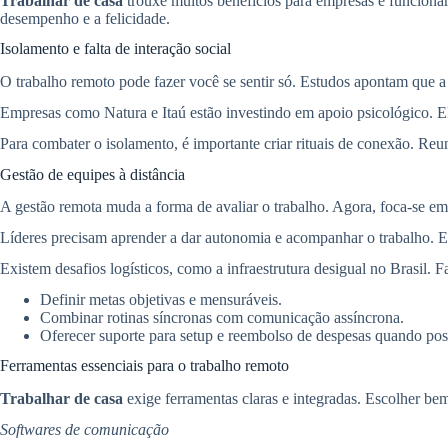
Trabalhar de casa
trouxe muitos benefícios para empresas e funcionári
desempenho e a felicidade.
Isolamento e falta de interação social
O trabalho remoto pode fazer você se sentir só. Estudos apontam que 
Empresas como Natura e Itaú estão investindo em apoio psicológico. El
Para combater o isolamento, é importante criar rituais de conexão. Reu
Gestão de equipes à distância
A gestão remota muda a forma de avaliar o trabalho. Agora, foca-se em
Líderes precisam aprender a dar autonomia e acompanhar o trabalho. Ev
Existem desafios logísticos, como a infraestrutura desigual no Brasil. F
Definir metas objetivas e mensuráveis.
Combinar rotinas síncronas com comunicação assíncrona.
Oferecer suporte para setup e reembolso de despesas quando pos
Ferramentas essenciais para o trabalho remoto
Trabalhar de casa
exige ferramentas claras e integradas. Escolher bem 
Softwares de comunicação