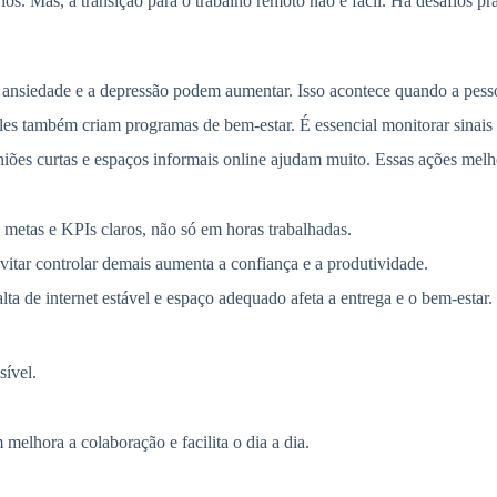
os. Mas, a transição para o trabalho remoto não é fácil. Há desafios p
a ansiedade e a depressão podem aumentar. Isso acontece quando a pess
es também criam programas de bem-estar. É essencial monitorar sinais d
niões curtas e espaços informais online ajudam muito. Essas ações melh
 metas e KPIs claros, não só em horas trabalhadas.
itar controlar demais aumenta a confiança e a produtividade.
alta de internet estável e espaço adequado afeta a entrega e o bem-estar.
sível.
melhora a colaboração e facilita o dia a dia.