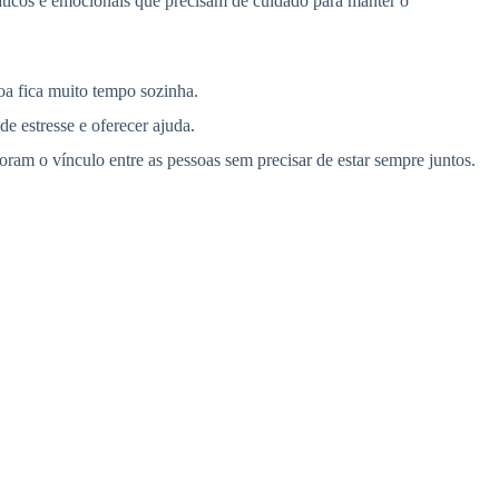
ráticos e emocionais que precisam de cuidado para manter o
oa fica muito tempo sozinha.
e estresse e oferecer ajuda.
oram o vínculo entre as pessoas sem precisar de estar sempre juntos.