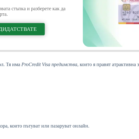
вата стъпка и разберете как да
рта.
ДИДАТСТВАТЕ
ол. Тя има
ProCredit Visa
предимства
, които я правят атрактивна
ора, които пътуват или пазаруват онлайн.