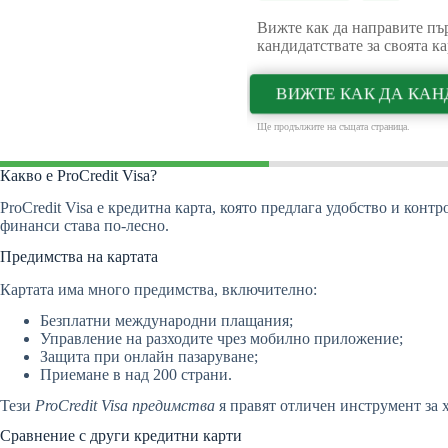
Вижте как да направите пър
кандидатствате за своята ка
ВИЖТЕ КАК ДА КАН
Ще продължите на същата страница.
Какво е ProCredit Visa?
ProCredit Visa е кредитна карта, която предлага удобство и контр
финанси става по-лесно.
Предимства на картата
Картата има много предимства, включително:
Безплатни международни плащания;
Управление на разходите чрез мобилно приложение;
Защита при онлайн пазаруване;
Приемане в над 200 страни.
Тези
ProCredit Visa
предимства
я правят отличен инструмент за х
Сравнение с други кредитни карти