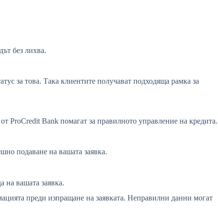
дът без лихва.
атус за това. Така клиентите получават подходяща рамка за
 от ProCredit Bank помагат за правилното управление на кредита.
ешно подаване на вашата заявка.
а на вашата заявка.
рмацията преди изпращане на заявката. Неправилни данни могат