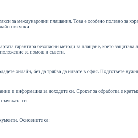
 такси за международни плащания. Това е особено полезно за хор
нлайн покупки.
 Картата гарантира безопасни методи за плащане, което защитава
азположение за помощ и съвети.
одадете онлайн, без да трябва да идвате в офис. Подгответе нужн
анни и информация за доходите си. Срокът за обработка е кратък
 заявката си.
окументи. Основните са: