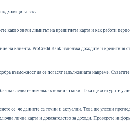
 подходящи за вас.
наете какво значи лимитът на кредитната карта и как работи перио
ие на клиента. ProCredit Bank използва доходите и кредитния ст
е добра възможност да се погасят задълженията навреме. Съветите
рябва да следвате няколко основни стъпки. Така ще осигурите усп
дете се, че данните са точни и актуални. Това ще улесни преглед
ключва лична карта и доказателство за доходи. Проверете инфо