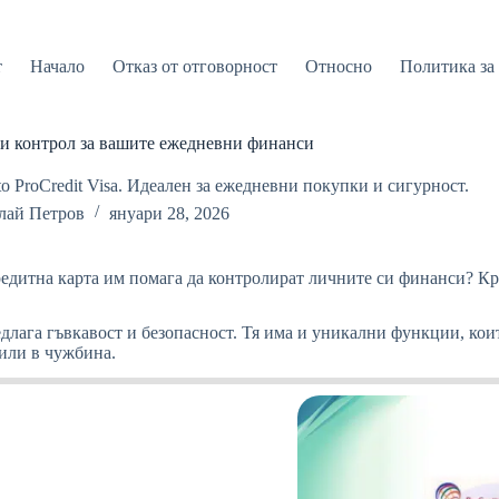
т
Начало
Отказ от отговорност
Относно
Политика за
а и контрол за вашите ежедневни финанси
ito ProCredit Visa. Идеален за ежедневни покупки и сигурност.
лай Петров
януари 28, 2026
кредитна карта им помага да контролират личните си финанси? Кре
редлага гъвкавост и безопасност. Тя има и уникални функции, ко
 или в чужбина.