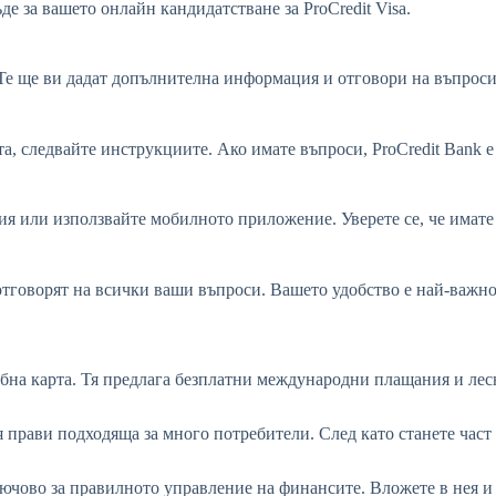
де за вашето онлайн кандидатстване за ProCredit Visa.
. Те ще ви дадат допълнителна информация и отговори на въпроси
та, следвайте инструкциите. Ако имате въпроси, ProCredit Bank е
ия или използвайте мобилното приложение. Уверете се, че имате
отговорят на всички ваши въпроси. Вашето удобство е най-важнот
удобна карта. Тя предлага безплатни международни плащания и ле
 я прави подходяща за много потребители. След като станете част 
ключово за правилното управление на финансите. Вложете в нея и