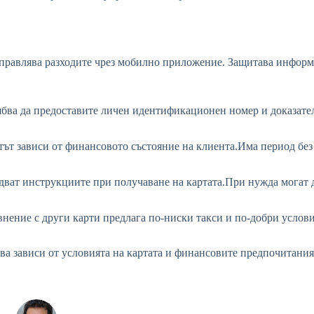
управлява разходите чрез мобилно приложение. Защитава информа
ябва да предоставите личен идентификационен номер и доказател
ът зависи от финансовото състояние на клиента.Има период без
едват инструкциите при получаване на картата.При нужда могат 
внение с други карти предлага по-ниски такси и по-добри услови
ова зависи от условията на картата и финансовите предпочитания