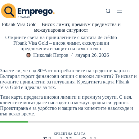
Skip
to
content
Fibank Visa Gold – Висок лимит, премиум предимства и
международна сигурност
Открийте света на привилегиите с картата de crédito
Fibank Visa Gold – висок лимит, ексклузивни
предложения и защита на всяка точка.
Николай Петров
януари 26, 2026
Знаете ли, че над 80% от потребителите на кредитни карти в
България търсят финансови опции с високи лимити? Те искат и
нужните привилегии за пътувания. Кредитната карта Fibank
Visa Gold е идеална за тях.
Тази карта предлага високи лимити и премиум услуги. С нея,
клиентите могат да се насладят на международна сигурност.
Проектирана е за удобство и защита на клиентите навсякъде и
във всяко време.
КРЕДИТНА КАРТА