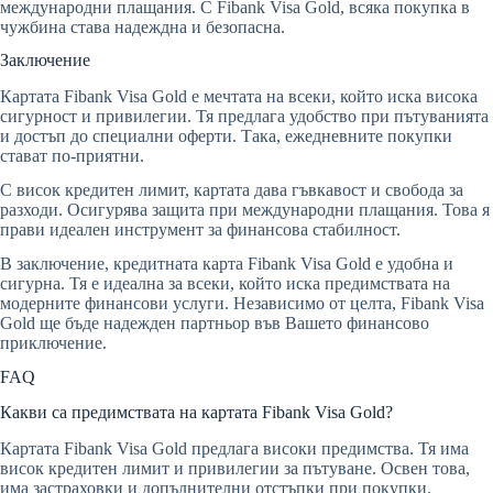
международни плащания. С Fibank Visa Gold, всяка покупка в
чужбина става надеждна и безопасна.
Заключение
Картата Fibank Visa Gold е мечтата на всеки, който иска висока
сигурност и привилегии. Тя предлага удобство при пътуванията
и достъп до специални оферти. Така, ежедневните покупки
стават по-приятни.
С висок кредитен лимит, картата дава гъвкавост и свобода за
разходи. Осигурява защита при международни плащания. Това я
прави идеален инструмент за финансова стабилност.
В заключение, кредитната карта Fibank Visa Gold е удобна и
сигурна. Тя е идеална за всеки, който иска предимствата на
модерните финансови услуги. Независимо от целта, Fibank Visa
Gold ще бъде надежден партньор във Вашето финансово
приключение.
FAQ
Какви са предимствата на картата Fibank Visa Gold?
Картата Fibank Visa Gold предлага високи предимства. Тя има
висок кредитен лимит и привилегии за пътуване. Освен това,
има застраховки и допълнителни отстъпки при покупки.