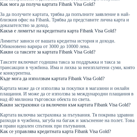
Как мога да получа картата Fibank Visa Gold?
За да получите картата, трябва да попълните заявление в най-
близкия офис на Fibank. Трябва да представите лична карта и
доказателство за доход.
Какъв е лимитът на кредитната карта Fibank Visa Gold?
Лимитът зависи от вашата кредитна история и доходи.
Обикновено варира от 3000 до 10000 лева.
Какви са таксите за картата Fibank Visa Gold?
Таксите включват годишна такса за поддръжка и такса за
трансакции в чужбина. Има и лихва за неизплатени суми, която
е конкурентна.
Къде мога да използвам картата Fibank Visa Gold?
Картата може да се използва за покупки в магазини и онлайн
плащания. И може да се използва за международни плащания в
над 40 милиона търговски обекта по света.
Какви застраховки са включени към картата Fibank Visa Gold?
Картата включва застраховка за пътувания. Тя покрива здравни
разходи в чужбина, загуба на багаж и закъснение на полет. Това
я прави идеален спътник при пътувания.
Как се управлява кредитната карта Fibank Visa Gold?