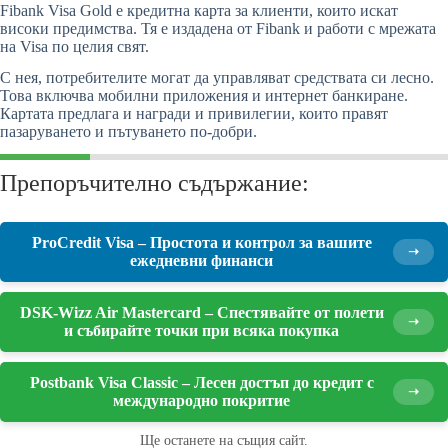
Fibank Visa Gold е кредитна карта за клиенти, които искат
високи предимства. Тя е издадена от Fibank и работи с мрежата
на Visa по целия свят.
С нея, потребителите могат да управляват средствата си лесно.
Това включва мобилни приложения и интернет банкиране.
Картата предлага и награди и привилегии, които правят
пазаруването и пътуването по-добри.
Препоръчително съдържание:
ProCredit Visa – Простота и контрол за вашите
➝
ежедневни финанси
DSK-Wizz Air Mastercard – Спестявайте от полети
➝
и събирайте точки при всяка покупка
Postbank Visa Classic – Лесен достъп до кредит с
➝
международно покритие
Ще останете на същия сайт.