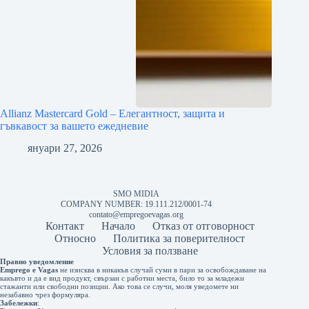
Allianz Mastercard Gold – Елегантност, защита и
гъвкавост за вашето ежедневие
януари 27, 2026
SMO MIDIA
COMPANY NUMBER: 19.111.212/0001-74
contato@empregoevagas.org
Контакт
Начало
Отказ от отговорност
Относно
Политика за поверителност
Условия за ползване
Правно уведомление
Emprego e Vagas
не изисква в никакъв случай суми в пари за освобождаване на
какъвто и да е вид продукт, свързан с работни места, било то за младежи
стажанти или свободни позиции. Ако това се случи, моля уведомете ни
незабавно чрез формуляра.
Забележки
: