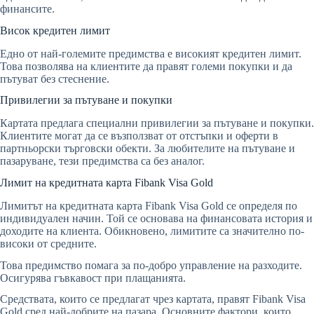
финансите.
Висок кредитен лимит
Едно от най-големите предимства е високият кредитен лимит.
Това позволява на клиентите да правят големи покупки и да
пътуват без стеснение.
Привилегии за пътуване и покупки
Картата предлага специални привилегии за пътуване и покупки.
Клиентите могат да се възползват от отстъпки и оферти в
партньорски търговски обекти. За любителите на пътуване и
пазаруване, тези предимства са без аналог.
Лимит на кредитната карта Fibank Visa Gold
Лимитът на кредитната карта Fibank Visa Gold се определя по
индивидуален начин. Той се основава на финансовата история и
доходите на клиента. Обикновено, лимитите са значително по-
високи от средните.
Това предимство помага за по-добро управление на разходите.
Осигурява гъвкавост при плащанията.
Средствата, които се предлагат чрез картата, правят Fibank Visa
Gold сред най-добрите на пазара. Основните фактори, които