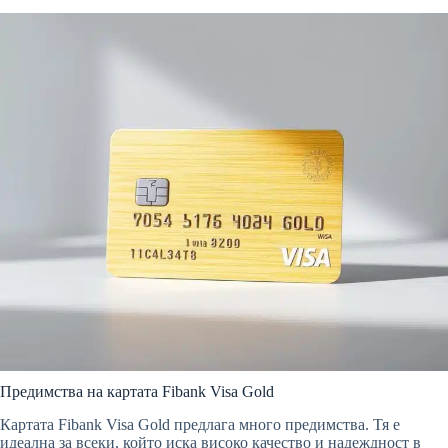
Предимства на картата Fibank Visa Gold
Картата Fibank Visa Gold предлага много предимства. Тя е
идеална за всеки, който иска високо качество и надеждност в