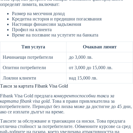
определят лимита, включват:
Размер на месечния доход
Кредитна история и предишни погасявания
Настоящи финансови задължения
Профил на клиента
Време на ползване на услугите на банката
Тип услуга
Очакван лимит
Начинаещи потребители
до 3,000 лв.
Опитни потребители
от 3,000 до 15,000 лв.
Лоялни клиенти
над 15,000 лв.
Такси за картата Fibank Visa Gold
Fibank Visa Gold предлага
конкурентоспособни такси за
картата fibank visa gold
. Това я прави привлекателна за
потребителите. Периодът без лихва може да достигне до 45 дни,
ако се изплати дългът на време.
Таксите за обслужване и транзакции са ниски. Това предлага
отлична стойност за потребителите. Обменните курсове са сред
най-добрите на пазара, което увеличава атрактивността на