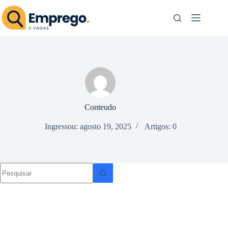
Pular
para
o
conteúdo
Conteudo
Ingressou: agosto 19, 2025
Artigos: 0
Sem
resultados