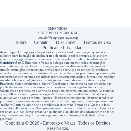
SMO MIDIA
CNPJ: 19.111.212/0001-74
contato@empregoevagas.org
Sobre
Contato
Disclaimer
Termos de Uso
Política de Privacidade
Aviso Legal
: O Emprego e Vagas não solicita em nenhuma situação quantias em
dinheiro para liberação de qualquer tipo de produto sobre emprego, seja jovem
aprendiz ou vagas. Caso isto aconteça nos avise pelo formulário imediatamente.
Considerações
: O Emprego e Vagas se esforça para manter todas informações
atualizadas e precisas. Estas informações podem ser diferentes do que você vê nos
sites de instituições empresariais, provedores de serviços ou um site de produtos
específicos. Em caso de instituições não parceiras, todos os produtos empresariais são
apresentados sem garantia das informações estarem atualizados. Sempre que escolher
sua oferta leia as condições das instituições empresariais e termos de aquisição.
Parcerias
: Como ganhamos dinheiro? Recebemos uma pequena compensação das
publicidades em nosso site, dos nossos parceiros quando alguém efetua uma
solicitação de proposta ou é aprovado para uma empresa que indicamos. As matérias
que publicamos no Emprego e Vagas são baseados em avaliações qualitativas e
quantitativas de cada produto - apenas. Nossas parcerias podem influenciar sobre os
produtos nos quais escrevemos e revisamos, a ordem que os produtos aparecem nos
"melhores" artigos, onde e se os produtos aparecem no Emprego e Vagas e o local
onde são exibidos no site. Nós apresentamos diversos produtos, como você pode ver
em nosso site, não damos garantia a qualidade e atualidade das informações de todos
eles, por esse motivo priorizamos e garantimos as informações de instituições
parceiras.
Copyright © 2026 - Emprego e Vagas. Todos os Direitos
Reservados.