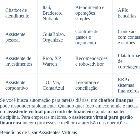
Itaú,
Atendimento e
Chatbot de
APIs
Bradesco,
operações
atendimento
bancárias
Nubank
simples
Controle de
Conexão
Assistente
GuiaBolso,
gastos e
com contas
pessoal
Organizze
orçamento
e cartões
Plataforma
Assistente de
Rico, XP,
Recomendações
de
investimentos
Warren
e robo-advisor
corretagem
ERP e
Assistente
TOTVS,
Tesouraria e
sistemas
corporativo
ContaAzul
conciliação
financeiros
Se você busca automação para tarefas diárias, um
chatbot finanças
pode responder rapidamente. Quando quer foco em economia e metas,
um
assistente virtual para controle financeiro
ajuda a manter
disciplina. Para empresas maiores, o
assistente virtual para gestão
financeira
integra processos e melhora a precisão das operações.
Benefícios de Usar Assistentes Virtuais