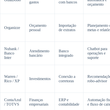
gastos
com bancos
orçamento
Orçamento
Importação
Planejamento 
Organizze
pessoal
de extratos
metas e relatór
Nubank /
Chatbot para
Atendimento
Banco
Banco
operações e
bancário
integrado
Inter
suporte
Warren /
Conexão a
Recomendaçõe
Investimentos
Rico / XP
corretoras
robo-advisor
ContaAzul
Finanças
ERP e
Automação fis
/ TOTVS
empresariais
contabilidade
e fluxo de cai