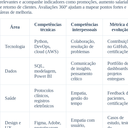
relevantes e acompanhe indicadores como promoções, aumento salarial
e retorno de clientes. Avaliações 360º ajudam a mapear pontos fortes e
áreas de melhoria.
Competências
Competências
Métrica 
Área
técnicas
interpessoais
evoluçã
Python,
Colaboração,
Contribuiç
Tecnologia
DevOps,
resolução de
no GitHub,
cloud (AWS)
problemas
certificaçõe
Comunicação
Portfólio d
SQL,
de insights,
dashboards
Dados
modelagem,
pensamento
projetos
Power BI
crítico
entregues
Protocolos
Empatia,
Feedback 
clínicos,
Saúde
gestão do
pacientes,
registros
tempo
certificaçõe
eletrônicos
Casos de
Empatia com
Design e
Figma, Adobe,
estudo, test
usuário,
UX
prototipagem
de