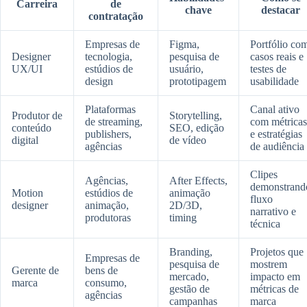
Carreira
de
chave
destacar
contratação
Empresas de
Figma,
Portfólio co
Designer
tecnologia,
pesquisa de
casos reais e
UX/UI
estúdios de
usuário,
testes de
design
prototipagem
usabilidade
Plataformas
Canal ativo
Produtor de
Storytelling,
de streaming,
com métricas
conteúdo
SEO, edição
publishers,
e estratégias
digital
de vídeo
agências
de audiência
Clipes
Agências,
After Effects,
demonstrand
Motion
estúdios de
animação
fluxo
designer
animação,
2D/3D,
narrativo e
produtoras
timing
técnica
Branding,
Projetos que
Empresas de
pesquisa de
mostrem
Gerente de
bens de
mercado,
impacto em
marca
consumo,
gestão de
métricas de
agências
campanhas
marca