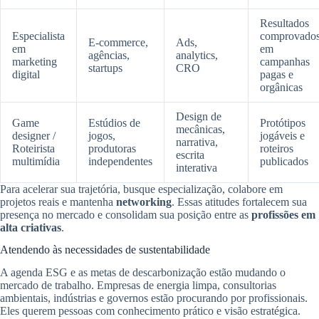
Resultados
Especialista
comprovado
E‑commerce,
Ads,
em
em
agências,
analytics,
marketing
campanhas
startups
CRO
digital
pagas e
orgânicas
Design de
Game
Estúdios de
Protótipos
mecânicas,
designer /
jogos,
jogáveis e
narrativa,
Roteirista
produtoras
roteiros
escrita
multimídia
independentes
publicados
interativa
Para acelerar sua trajetória, busque especialização, colabore em
projetos reais e mantenha
networking
. Essas atitudes fortalecem sua
presença no mercado e consolidam sua posição entre as
profissões em
alta criativas
.
Atendendo às necessidades de sustentabilidade
A agenda ESG e as metas de descarbonização estão mudando o
mercado de trabalho. Empresas de energia limpa, consultorias
ambientais, indústrias e governos estão procurando por profissionais.
Eles querem pessoas com conhecimento prático e visão estratégica.