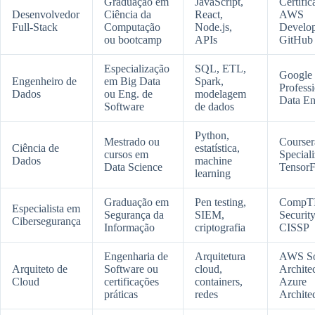
Graduação em
JavaScript,
Certific
Desenvolvedor
Ciência da
React,
AWS
Full-Stack
Computação
Node.js,
Develop
ou bootcamp
APIs
GitHub
Especialização
SQL, ETL,
Google
Engenheiro de
em Big Data
Spark,
Profess
Dados
ou Eng. de
modelagem
Data En
Software
de dados
Python,
Mestrado ou
Course
Ciência de
estatística,
cursos em
Speciali
Dados
machine
Data Science
Tensor
learning
Graduação em
Pen testing,
CompT
Especialista em
Segurança da
SIEM,
Securit
Cibersegurança
Informação
criptografia
CISSP
Engenharia de
Arquitetura
AWS So
Arquiteto de
Software ou
cloud,
Architec
Cloud
certificações
containers,
Azure
práticas
redes
Archite