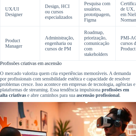
Pesquisa com
Certific
Design, HCI
UX/UI
usuários,
de UX, 
ou cursos
Designer
prototipagem,
em Niel
especializados
Figma
Norma
Roadmap,
Administração,
priorização,
PMI-AC
Product
engenharia ou
comunicação
cursos 
Manager
cursos de PM
com
Product
stakeholders
Profissões criativas em ascensão
O mercado valoriza quem cria experiências memoráveis. A demanda
por profissionais com sensibilidade estética e capacidade de resolver
problemas cresce. Isso acontece em empresas de tecnologia, agências e
plataformas de streaming. Essa tendência impulsiona
profissões em
alta criativas
e abre caminhos para sua
ascensão profissional
.