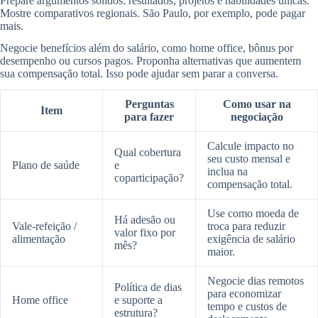
Prepare argumentos sólidos: resultados, projetos e habilidades únicas.
Mostre comparativos regionais. São Paulo, por exemplo, pode pagar
mais.
Negocie benefícios além do salário, como home office, bônus por
desempenho ou cursos pagos. Proponha alternativas que aumentem
sua compensação total. Isso pode ajudar sem parar a conversa.
Perguntas
Como usar na
Item
para fazer
negociação
Calcule impacto no
Qual cobertura
seu custo mensal e
Plano de saúde
e
inclua na
coparticipação?
compensação total.
Use como moeda de
Há adesão ou
Vale-refeição /
troca para reduzir
valor fixo por
alimentação
exigência de salário
mês?
maior.
Negocie dias remotos
Política de dias
para economizar
Home office
e suporte a
tempo e custos de
estrutura?