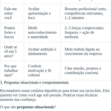
Fale-me
Avaliar
Resumo profissional curto,
sobre
apresentação e
competências relevantes,
você
foco
1–2 minutos
Pontos
Medir
2–3 forças comprovadas;
fortes e
autoconhecimento
fraqueza + ação de
fracos
e maturidade
melhoria
Onde se
Avaliar ambição e
Meta realista ligada ao
vê em 5
alinhamento
crescimento da empresa
anos?
Por que
Conferir
Citar missão, projetos e
trabalhar
motivação e fit
contribuição concreta
aqui?
cultural
3. Perguntas situacionais e comportamentais
Recrutadores usam cenários hipotéticos para testar seu raciocínio. Eles
querem ver como você age sob pressão. Praticar essas técnicas
aumenta sua confiança.
O que são
perguntas situacionais
?