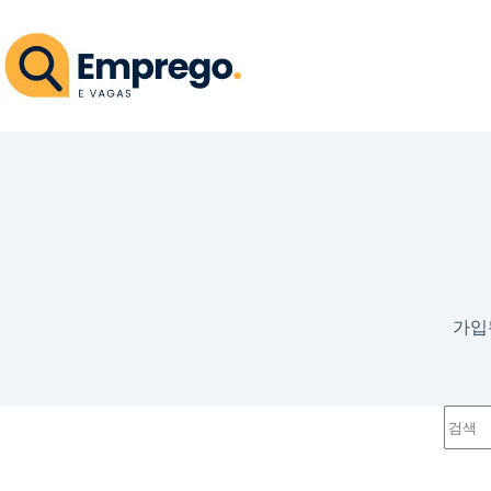
본
문
으
로
건
너
뛰
기
가입됨 
결
과
없
음