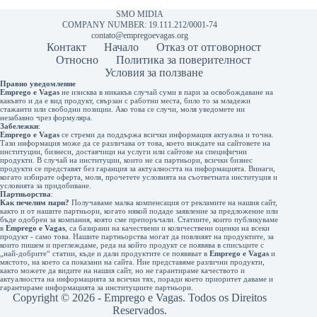
SMO MIDIA
COMPANY NUMBER: 19.111.212/0001-74
contato@empregoevagas.org
Контакт
Начало
Отказ от отговорност
Относно
Политика за поверителност
Условия за ползване
Правно уведомление
Emprego e Vagas
не изисква в никакъв случай суми в пари за освобождаване на
какъвто и да е вид продукт, свързан с работни места, било то за младежи
стажанти или свободни позиции. Ако това се случи, моля уведомете ни
незабавно чрез формуляра.
Забележки
:
Emprego e Vagas
се стреми да поддържа всички информация актуална и точна.
Тази информация може да се различава от това, което виждате на сайтовете на
институции, бизнеси, доставчици на услуги или сайтове на специфични
продукти. В случай на институции, които не са партньори, всички бизнес
продукти се представят без гаранция за актуалността на информацията. Винаги,
когато избирате оферта, моля, прочетете условията на съответната институция и
условията за придобиване.
Партньорства
:
Как печелим пари?
Получаваме малка компенсация от рекламите на нашия сайт,
както и от нашите партньори, когато някой подаде заявление за предложение или
бъде одобрен за компания, която сме препоръчали. Статиите, които публикуваме
в
Emprego e Vagas
, са базирани на качествени и количествени оценки на всеки
продукт - само това. Нашите партньорства могат да повлияят на продуктите, за
които пишем и преглеждаме, реда на който продукт се появява в списъците с
„най-добрите“ статии, къде и дали продуктите се появяват в
Emprego e Vagas
и
мястото, на което са показани на сайта. Ние представяме различни продукти,
както можете да видите на нашия сайт, но не гарантираме качеството и
актуалността на информацията за всички тях, поради което приоритет даваме и
гарантираме информацията за институциите партньори.
Copyright © 2026 - Emprego e Vagas. Todos os Direitos
Reservados.