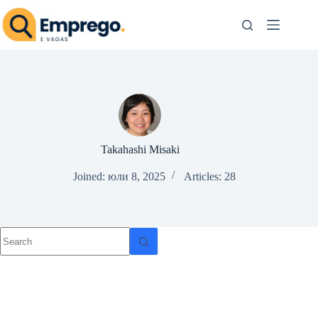
Skip
to
content
Takahashi Misaki
Joined: юли 8, 2025
Articles: 28
No
results