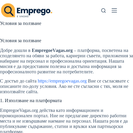
Skip
to
content
Условия за ползване
Условия за ползване
Добре дошли в
EmpregoeVagas.org
– платформа, посветена на
споделянето на обяви за работа, кариерни съвети, приложения за
набиране на персонал и професионална ориентация. Нашата
мисия е да предоставим полезна и достъпна информация за
професионалното развитие на потребителите.
С достъп до сайта
https://empregoevagas.org
Вие се съгласявате с
описаните по-долу условия. Ако не сте съгласни с тях, моля не
използвайте сайта.
1. Използване на платформата
EmpregoeVagas.org действа като информационен и
промоционален портал. Ние не предлагаме директно работни
места и не извършваме наемане на персонал. Нашата роля е да
публикуваме съдържание, статии и връзки към партньорски
платформи.