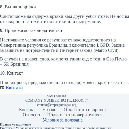
8. Външни връзки
Сайтът може да съдържа връзки към други уебсайтове. Не носим
отговорност за техните политики или съдържание.
9. Приложимо законодателство
Настоящите условия се регулират от законодателството на
Федеративна република Бразилия, включително LGPD, Закона
за защита на потребителите и Интернет закона (Marco Civil).
В случай на правен спор, компетентният съд е този в Сао Пауло
– SP, Бразилия.
10. Контакт
При въпроси, предложения или сигнали, моля свържете се с нас:
📧
Контакт
SMO MIDIA
COMPANY NUMBER: 19.111.212/0001-74
contato@empregoevagas.org
Контакт
Начало
Отказ от отговорност
Относно
Политика за поверителност
Условия за ползване
Правно уведомление
Emprego e Vagas
не изисква в никакъв случай суми в пари за освобождаване на