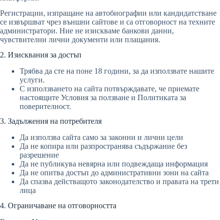
Регистрации, изпращане на автобиографии или кандидатстване
се извършват чрез външни сайтове и са отговорност на техните
администратори. Ние не изискваме банкови данни,
чувствителни лични документи или плащания.
2. Изисквания за достъп
Трябва да сте на поне 18 години, за да използвате нашите
услуги.
С използването на сайта потвърждавате, че приемате
настоящите Условия за ползване и Политиката за
поверителност.
3. Задължения на потребителя
Да използва сайта само за законни и лични цели
Да не копира или разпространява съдържание без
разрешение
Да не публикува невярна или подвеждаща информация
Да не опитва достъп до административни зони на сайта
Да спазва действащото законодателство и правата на трети
лица
4. Ограничаване на отговорността