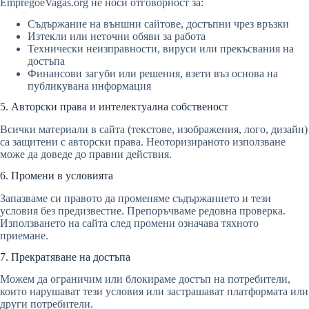
EmpregoeVagas.org не носи отговорност за:
Съдържание на външни сайтове, достъпни чрез връзки
Изтекли или неточни обяви за работа
Технически неизправности, вируси или прекъсвания на
достъпа
Финансови загуби или решения, взети въз основа на
публикувана информация
5. Авторски права и интелектуална собственост
Всички материали в сайта (текстове, изображения, лого, дизайн)
са защитени с авторски права. Неоторизираното използване
може да доведе до правни действия.
6. Промени в условията
Запазваме си правото да променяме съдържанието и тези
условия без предизвестие. Препоръчваме редовна проверка.
Използването на сайта след промени означава тяхното
приемане.
7. Прекратяване на достъпа
Можем да ограничим или блокираме достъп на потребители,
които нарушават тези условия или застрашават платформата или
други потребители.